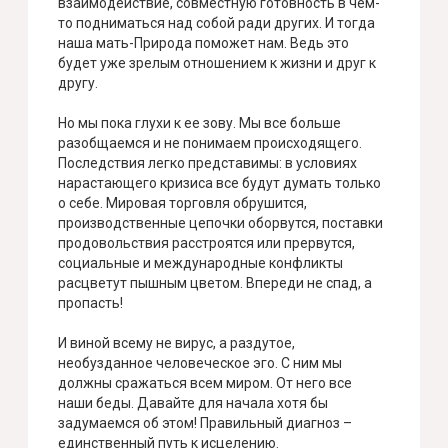
взаимодействие, совместную готовность в чем-
то подниматься над собой ради других. И тогда
наша мать-Природа поможет нам. Ведь это
будет уже зрелым отношением к жизни и друг к
другу.
Но мы пока глухи к ее зову. Мы все больше
разобщаемся и не понимаем происходящего.
Последствия легко представимы: в условиях
нарастающего кризиса все будут думать только
о себе. Мировая торговля обрушится,
производственные цепочки оборвутся, поставки
продовольствия расстроятся или прервутся,
социальные и международные конфликты
расцветут пышным цветом. Впереди не спад, а
пропасть!
И виной всему не вирус, а раздутое,
необузданное человеческое эго. С ним мы
должны сражаться всем миром. От него все
наши беды. Давайте для начала хотя бы
задумаемся об этом! Правильный диагноз –
единственный путь к исцелению.