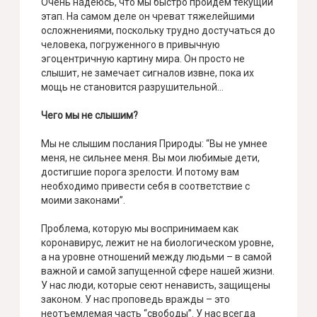
Очень надеюсь, что мы быстро пройдем текущий
этап. На самом деле он чреват тяжелейшими
осложнениями, поскольку трудно достучаться до
человека, погруженного в привычную
эгоцентричную картину мира. Он просто не
слышит, не замечает сигналов извне, пока их
мощь не становится разрушительной…
Чего мы не слышим?
Мы не слышим послания Природы: “Вы не умнее
меня, не сильнее меня. Вы мои любимые дети,
достигшие порога зрелости. И потому вам
необходимо привести себя в соответствие с
моими законами”.
Проблема, которую мы воспринимаем как
коронавирус, лежит не на биологическом уровне,
а на уровне отношений между людьми – в самой
важной и самой запущенной сфере нашей жизни.
У нас люди, которые сеют ненависть, защищены
законом. У нас проповедь вражды – это
неотъемлемая часть “свободы”. У нас всегда