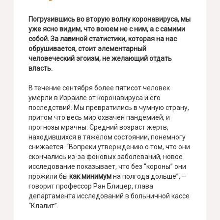
Погрузившись во вторую волну коронавируса, мы
уже ясно видим, что воюем не с ним, а с самими
собой. За лавиной статистики, которая на нас
обрушивается, стоит элементарный
человеческий эгоизм, не желающий отдать
власть.
В течение сентября более пятисот человек
умерли в Израиле от коронавируса и его
последствий. Мы превратились в чумную страну,
притом что весь мир охвачен пандемией, и
прогнозы мрачны. Средний возраст жертв,
находившихся в тяжелом состоянии, понемногу
снижается. “Вопреки утверждению о том, что они
скончались из-за фоновых заболеваний, новое
исследование показывает, что без “короны” они
прожили бы
как минимум
на полгода дольше”, –
говорит профессор Ран Блицер, глава
департамента исследований в больничной кассе
“Клалит”.