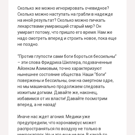
Сколько же можно игнорировать очевидное?
Сколько можно наступать на грабли в надежде
на иной результат? Сколько можно пичкать
лекарствами умирающий старый мир? Он
умирает потому, что пришло его время. Нам же
надо смотреть вперед и строить новое, пока еще
не поздно.
“Против глупости сами боги бороться бессильны”
– эти слова Фридриха Шиллера, подхваченные
Айзеком Азимовым, точно характеризуют
нынешнее состояние общества. Наши “боги”
повержены и бессильны, они на смертном одре,
но мы машинально продолжаем следовать
изжитым догмам. Давайте же, наконец,
избавимся от их власти! Давайте посмотрим
вперед, а не назад!
Иначе нас ждет агония. Медики уже
предупредили, что коронавирус может
распространяться по воздуху не только в
микрокаплях. Но и это еще не все. В какой-то