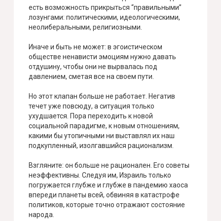
есть возможность прикрыться “правильными”
лозунгами: политическими, идеологическими,
неолиберальными, религиозными.
Иначе и быть не может: в эгоистическом
обществе ненависти эмоциям нужно давать
отдушину, чтобы они не вырвалась под
давлением, сметая все на своем пути.
Но этот клапан больше не работает. Негатив
течет уже повсюду, а ситуация только
ухудшается. Пора переходить к новой
социальной парадигме, к новым отношениям,
какими бы утопичными ни выставлял их наш
подкупленный, изолгавшийся рационализм.
Взгляните: он больше не рационален. Его советы
неэффективны. Следуя им, Израиль только
погружается глубже и глубже в пандемию хаоса
впереди планеты всей, обвиняя в катастрофе
политиков, которые точно отражают состояние
народа.