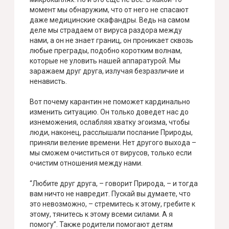
момент мы обнаружим, что от него не спасают
даже медицинские скафандры. Ведь на самом
деле мы страдаем от вируса раздора между
нами, а он не знает границ, он проникает сквозь
любые преграды, подобно коротким волнам,
которые не уловить нашей аппаратурой. Мы
заражаем друг друга, излучая безразличие и
ненависть.
Вот почему карантин не поможет кардинально
изменить ситуацию. Он только доведет нас до
изнеможения, ослабляя хватку эгоизма, чтобы
люди, наконец, расслышали послание Природы,
приняли веление времени. Нет другого выхода –
мы сможем очиститься от вирусов, только если
очистим отношения между нами.
“Любите друг друга, – говорит Природа, – и тогда
вам ничто не навредит. Пускай вы думаете, что
это невозможно, – стремитесь к этому, гребите к
этому, тянитесь к этому всеми силами. А я
помогу”. Также родители помогают детям