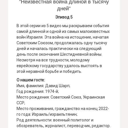
“Неизвестная война длиной в тысячу
дней“
Эпизод 5
В этой серии из 5 видео ​​мы раскрываем события
самой длинной и одной из самых малоизвестных
войн Израиля. Эта война на истощение, начатая
Советским Союзом, продолжалась одну тысячу
дней и началась практически на следующий
день после окончания Шестидневной войны.
Несмотря на все трудности, молодому
еврейскому государству удалось выстоять в
этой неравной борьбе и победить.
О нашем госте:
Имя, фамилия: Давид Шарп;
Год рождения: 1974-й;
Место рождения: Советский Союз, Украинская
ССР;
Место проживания, гражданство на конец 2022-
го года: Израиль/израильтянин;
Род деятельности: военный политолог и
обозреватель, журналист, переводчик, редактор.