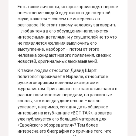
Есть такие личности, которые производят первое
впечатление людей сдержанных до смертной
скуки, кажется – совсем не интересных в
разговоре. Но стоит такому человеку заговорить
– любая тема в его обсуждении наполняется
интересными деталями, и у слушателей не то что
не появляется желания выключить его
выступление, наоборот – потом от этого
человека ожидают нового появления, свежих
новостей, оригинальных высказываний.
К таким людям относится Давид Шарп:
политолог проживает в Израиле, относится к
русскоговорящим военным экспертам и
журналистам. Приглашают его настолько часто в
разные политические передачи, на различные
каналы, что иногда удивительно – как он
успевает, например, сегодня дать обширное
интервью на ютуб-канале «ВОТ ТАК», а завтра
уже публикуется его большой материал для
«Еврейского обозревателя»? Тем более
интересна его биография по причине того, что