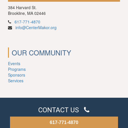
384 Harvard St.
Brookline, MA 02446
617-771-4870
info@CenterMakor.org
OUR COMMUNITY
Events
Programs
Sponsors
Services
CONTACT US
617-771-4870