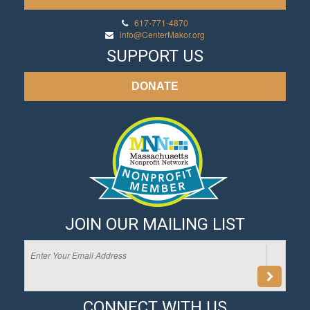
617-771-4870
info@CenterMakor.org
SUPPORT US
DONATE
JOIN OUR MAILING LIST
CONNECT WITH US