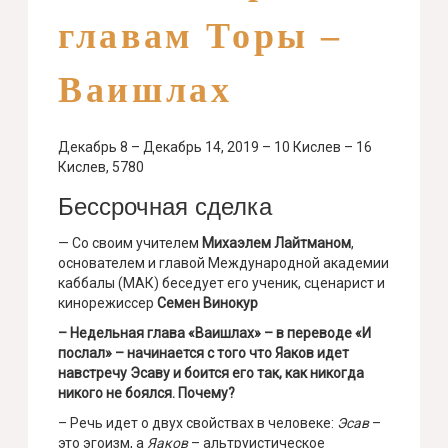
главам Торы –
Ваишлах
Декабрь 8 – Декабрь 14, 2019 – 10 Кислев – 16
Кислев, 5780
Бессрочная сделка
— Со своим учителем
Михаэлем Лайтманом
,
основателем и главой Международной академии
каббалы (МАК) беседует его ученик, сценарист и
кинорежиссер
Семен Винокур
– Недельная глава «Ваишлах» – в переводе «И
послал» – начинается с того что Яаков идет
навстречу Эсаву и боится его так, как никогда
никого не боялся. Почему?
– Речь идет о двух свойствах в человеке:
Эсав
–
это эгоизм, а
Яаков
– альтруистическое