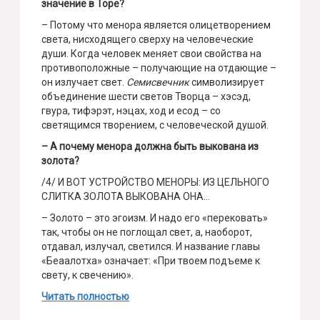
значение в Торе?
– Потому что менора является олицетворением
света, нисходящего сверху на человеческие
души. Когда человек меняет свои свойства на
противоположные – получающие на отдающие –
он излучает свет.
Семисвечник
символизирует
объединение шести светов Творца – хэсэд,
гвура, тифэрэт, нэцах, ход и есод – со
светящимся творением, с человеческой душой.
– А почему менора должна быть выкована из
золота?
/4/ И ВОТ УСТРОЙСТВО МЕНОРЫ: ИЗ ЦЕЛЬНОГО
СЛИТКА ЗОЛОТА ВЫКОВАНА ОНА…
– Золото – это эгоизм. И надо его «перековать»
так, чтобы он не поглощал свет, а, наоборот,
отдавал, излучал, светился. И название главы
«Беаалотха» означает: «При твоем подъеме к
свету, к свечению».
Читать полностью