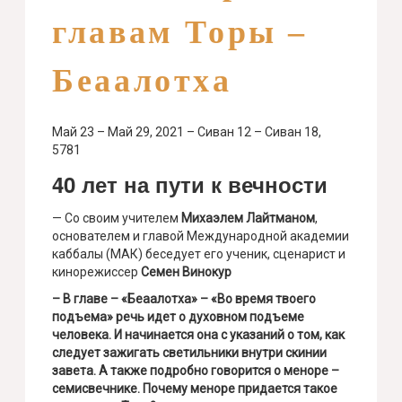
главам Торы –
Беаалотха
Май 23 – Май 29, 2021 – Сиван 12 – Сиван 18,
5781
40 лет на пути к вечности
— Со своим учителем
Михаэлем Лайтманом
,
основателем и главой Международной академии
каббалы (МАК) беседует его ученик, сценарист и
кинорежиссер
Семен Винокур
– В главе – «Беаалотха» – «Во время твоего
подъема» речь идет о духовном подъеме
человека. И начинается она с указаний о том, как
следует зажигать светильники внутри скинии
завета. А также подробно говорится о меноре –
семисвечнике. Почему меноре придается такое