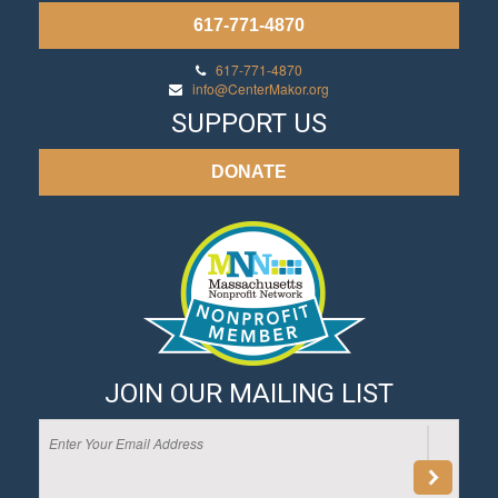
617-771-4870
617-771-4870
info@CenterMakor.org
SUPPORT US
DONATE
JOIN OUR MAILING LIST