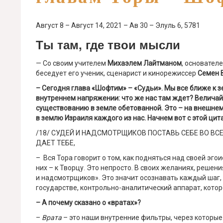
Август 8 – Август 14, 2021 – Ав 30 – Элуль 6, 5781
Ты там, где твои мысли
— Со своим учителем
Михаэлем Лайтманом
, основател
беседует его ученик, сценарист и кинорежиссер
Семен 
– Сегодня глава «Шофтим» – «Судьи». Мы все ближе к зе
внутреннем напряжении: что же нас там ждет? Велича
существованию в земле обетованной. Это – на внешнем п
в землю Израиля каждого из нас. Начнем вот с этой цит
/18/ СУДЕЙ И НАДСМОТРЩИКОВ ПОСТАВЬ СЕБЕ ВО ВСЕ
ДАЕТ ТЕБЕ,
– Вся Тора говорит о том, как подняться над своей эго
них – к Творцу. Это непросто. В своих желаниях, реше
и надсмотрщиков». Это значит осознавать каждый шаг, 
государстве, контрольно-аналитический аппарат, кото
– А почему сказано о «вратах»?
–
Врата
– это наши внутренние фильтры, через которы