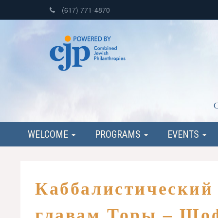
(617) 771-4870
C
WELCOME
PROGRAMS
EVENTS
Каббалистический
главам Торы – Шо