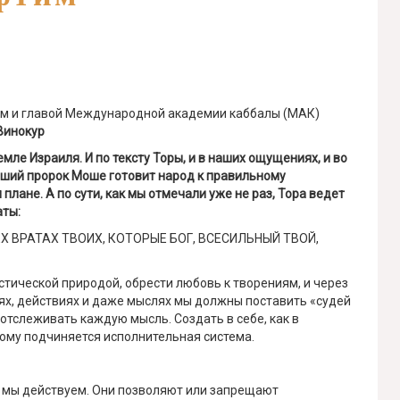
ем и главой Международной академии каббалы (МАК)
Винокур
мле Израиля. И по тексту Торы, и в наших ощущениях, и во
йший пророк Моше готовит народ к правильному
лане. А по сути, как мы отмечали уже не раз, Тора ведет
аты:
Х ВРАТАХ ТВОИХ, КОТОРЫЕ БОГ, ВСЕСИЛЬНЫЙ ТВОЙ,
истической природой, обрести любовь к творениям, и через
ниях, действиях и даже мыслях мы должны поставить «судей
отслеживать каждую мысль. Создать в себе, как в
рому подчиняется исполнительная система.
е мы действуем. Они позволяют или запрещают