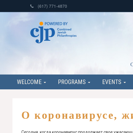
(617) 771-4870
C
WELCOME
PROGRAMS
EVENTS
О коронавирусе, ж
Сегодня, когда коронавирус продолжает свое ужасающее