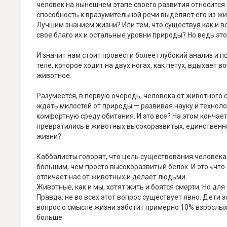
человек на нынешнем этапе своего развития относится 
способность к вразумительной речи выделяет его из жи
Лучшим знанием жизни? Или тем, что существуя как и 
свое благо их и остальные уровни природы? Но ведь эт
И значит нам стоит провести более глубокий анализ и по
теле, которое ходит на двух ногах, как петух, вдыхает в
животное.
Разумеется, в первую очередь, человека от животного о
ждать милостей от природы — развивая науку и технолог
комфортную среду обитания. И это все? На этом конча
превратились в животных высокоразвитых, единственна
жизни?
Каббалисты говорят, что цель существования человека з
бóльшим, чем просто высокоразвитый белок. И это «что
отличает нас от животных и делает людьми.
Животные, как и мы, хотят жить и боятся смерти. Но дл
Правда, не во всех этот вопрос существует явно. Дети 
вопрос о смысле жизни заботит примерно 10% взрослых.
больше.