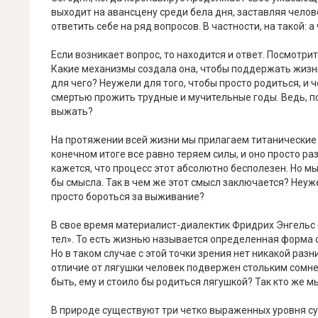
выходит на авансцену среди бела дня, заставляя чело
ответить себе на ряд вопросов. В частности, на такой: 
Если возникает вопрос, то находится и ответ. Посмотри
Какие механизмы создала она, чтобы поддержать жизнь
для чего? Неужели для того, чтобы просто родиться, и
смертью прожить трудные и мучительные годы. Ведь, п
выжать?
На протяжении всей жизни мы прилагаем титанические у
конечном итоге все равно теряем силы, и оно просто ра
кажется, что процесс этот абсолютно бесполезен. Но мы
бы смысла. Так в чем же этот смысл заключается? Неу
просто бороться за выживание?
В свое время материалист-диалектик Фридрих Энгельс 
тел». То есть жизнью называется определенная форма 
Но в таком случае с этой точки зрения нет никакой раз
отличие от лягушки человек подвержен стольким сомне
быть, ему и стоило бы родиться лягушкой? Так кто же м
В природе существуют три четко выраженных уровня су