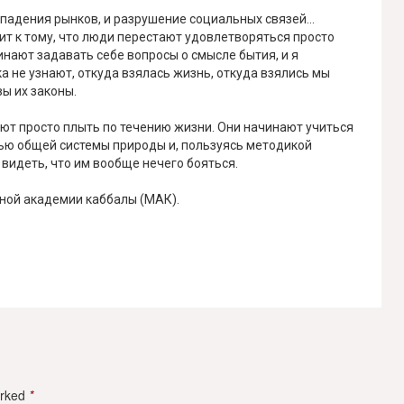
и падения рынков, и разрушение социальных связей…
т к тому, что люди перестают удовлетворяться просто
нают задавать себе вопросы о смысле бытия, и я
ка не узнают, откуда взялась жизнь, откуда взялись мы
ы их законы.
тают просто плыть по течению жизни. Они начинают учиться
тью общей системы природы и, пользуясь методикой
видеть, что им вообще нечего бояться.
ной академии каббалы (МАК).
arked
*