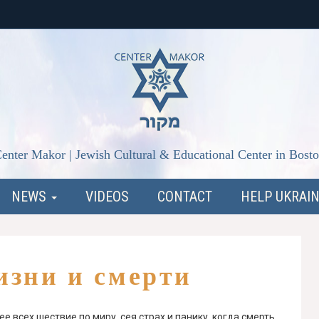
enter Makor | Jewish Cultural & Educational Center in Bost
NEWS
VIDEOS
CONTACT
HELP UKRAI
изни и смерти
 всех шествие по миру, сея страх и панику, когда смерть