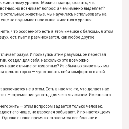
к животному уровню. Можно, правда, сказать, что
вотных, но возникает вопрос: а чем именно выделяет?
все остальные животные, мы научились использовать на
о еще не поднимает нас выше животного уровня.
нять, что особенного есть в этом «мешке с белком», в этом
оздух, ест, пьет и размножается, как любое другое
тличает разум. И пользуясь этим разумом, он перестал
ии, создал для себя, насколько это возможно,
ется наше отличие от животных? Из обычных животных мы
я цель которых — чувствовать себя комфортно в этой
аключается не в этом. Есть в нас что-то, что делает нас
-то» — стремление узнать, для чего мы живем. Именно это
я чего жить — этим вопросом задается только человек.
задают его чаще, но взрослея забывают. И по-настоящему
 Однако в наше время их становится все больше и