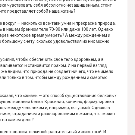
века чувствовать себя абсолютно незащищенным, стоит
а что представляет собой наша жизнь?
те вокруг — насколько все-таки умна и прекрасна природа.
 в нашем бренном теле 70-80 или даже 100 лет. Однако
 через некоторое время умереть? А между рождением и
о большому счету, сколько удовольствия из них можно
силия, чтобы обеспечить свое тело здоровьем, а в
зваливается и становится прахом. И на первый взгляд
 же видим, что природа не создает ничего, что не имело
жели только в том, чтобы между рождением и смертью
сказал, что «жизнь — это способ существования белковых
существования белка. Красивая, конечно, формулировка.
ницы между человеком и, например, лягушкой. Однако в
ниям, страданиям и разочарованиям в жизни, что, может
ы на самом деле?
ществования: неживой, растительный и животный. И