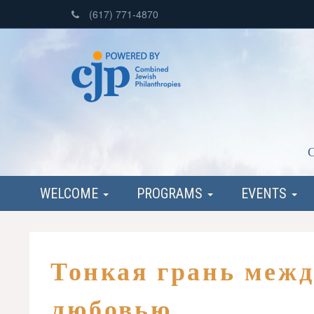
(617) 771-4870
C
WELCOME
PROGRAMS
EVENTS
Тонкая грань межд
любовью