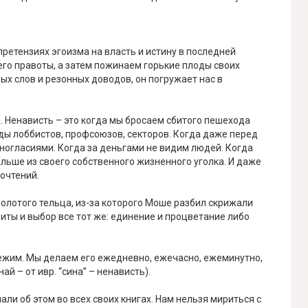
претензиях эгоизма на власть и истину в последней
го правоты, а затем пожинаем горькие плоды своих
ых слов и резонных доводов, он погружает нас в
. Ненависть – это когда мы бросаем сбитого пешехода
ды лоббистов, профсоюзов, секторов. Когда даже перед
ногласиями. Когда за деньгами не видим людей. Когда
льше из своего собственного жизненного уголка. И даже
очтений.
золотого тельца, из-за которого Моше разбил скрижали
биты и выбор все тот же: единение и процветание либо
бежим. Мы делаем его ежедневно, ежечасно, ежеминутно,
й – от ивр. “сина” – ненависть).
али об этом во всех своих книгах. Нам нельзя мириться с