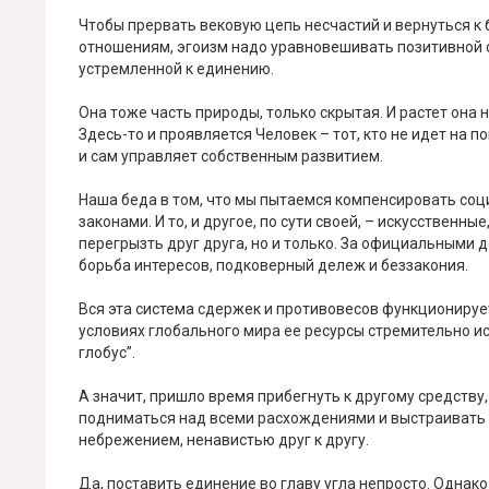
Чтобы прервать вековую цепь несчастий и вернуться к
отношениям, эгоизм надо уравновешивать позитивной с
устремленной к единению.
Она тоже часть природы, только скрытая. И растет она 
Здесь-то и проявляется Человек – тот, кто не идет на 
и сам управляет собственным развитием.
Наша беда в том, что мы пытаемся компенсировать со
законами. И то, и другое, по сути своей, – искусствен
перегрызть друг друга, но и только. За официальными
борьба интересов, подковерный дележ и беззакония.
Вся эта система сдержек и противовесов функционирует,
условиях глобального мира ее ресурсы стремительно ис
глобус”.
А значит, пришло время прибегнуть к другому средству
подниматься над всеми расхождениями и выстраивать 
небрежением, ненавистью друг к другу.
Да, поставить единение во главу угла непросто. Однако