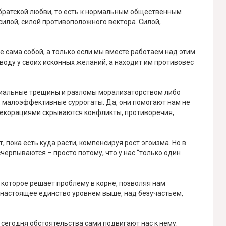
 братской любви, то есть к нормальным общественным
илой, силой противоположного вектора. Силой,
не сама собой, а только если мы вместе работаем над этим.
поводу у своих исконных желаний, а находит им противовес
циальные трещины и разломы морализаторством либо
ные, малоэффективные суррогаты. Да, они помогают нам не
 декорациями скрываются конфликты, противоречия,
 пока есть куда расти, компенсируя рост эгоизма. Но в
черпываются – просто потому, что у нас “только один
, которое решает проблему в корне, позволяя нам
настоящее единство уровнем выше, над безучастьем,
 сегодня обстоятельства сами подвигают нас к нему.