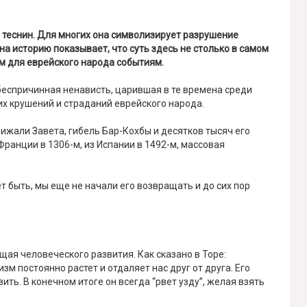
 теснин. Для многих она символизирует разрушение
на историю показывает, что суть здесь не столько в самом
им для еврейского народа событиям.
спричинная ненависть, царившая в те времена среди
их крушений и страданий еврейского народа.
рижали Завета, гибель Бар-Кохбы и десятков тысяч его
Франции в 1306-м, из Испании в 1492-м, массовая
т быть, мы еще не начали его возвращать и до сих пор
ая человеческого развития. Как сказано в Торе:
зм постоянно растет и отдаляет нас друг от друга. Его
ть. В конечном итоге он всегда “рвет узду”, желая взять