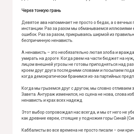
Через тонкую грань
Девятое ава напоминает не просто о бедах, а о вечных 
инстанции. Раз за разом мы обманываемся иллюзиями е
ошибок. Раз за разом, прикрываясь ширмой из правильн
беспричинную ненависть.
А ненависть – это необязательно лютая злоба и вражда
умирать на дороге. Когда рвем на части бюджет на нуж
лицом внешней угрозы не готовы приподняться над раз
кроем друг друга последними словами и посылаем пода
когда демократически бранимся из-за партийных предп
Когда мы грыземся друг с другом, мы словно отливаем 
Завета. Антураж изменился, но сцена не нова, слова из
ненависть и крах всех надежд.
Этот выбор сопровождал нас всегда, и мы от него не у
как древние евреи, стоящие у подножия горы Синай (Сина
Каббалисты во все времена не просто писали – они крич