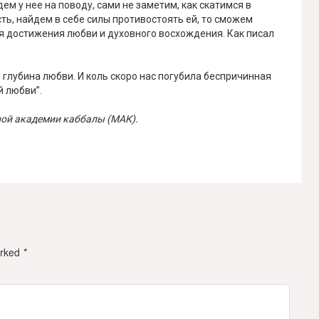
ем у нее на поводу, сами не заметим, как скатимся в
сть, найдем в себе силы противостоять ей, то сможем
я достижения любви и духовного восхождения. Как писал
ь глубина любви. И коль скоро нас погубила беспричинная
й любви”.
ной академии каббалы (МАК).
arked
*