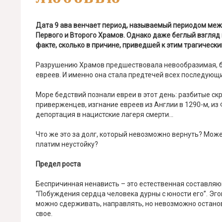
Дата 9 ава венчает период, называемый периодом меж
Первого и Второго Храмов. Однако даже беглый взгляд 
факте, сколько в причине, приведшей к этим трагическ
Разрушению Храмов предшествовала невообразимая, бе
евреев. И именно она стала предтечей всех последующ
Море бедствий познали евреи в этот день: разбитые ск
приверженцев, изгнание евреев из Англии в 1290-м, из 
депортация в нацистские лагеря смерти…
Что же это за долг, который невозможно вернуть? Може
платим неустойку?
Предел роста
Беспричинная ненависть – это естественная составляющ
“Побуждения сердца человека дурны с юности его”. Эгои
можно сдерживать, направлять, но невозможно останови
свое.