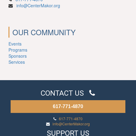
info@CenterMakor.org
OUR COMMUNITY
Events
Programs
Sponsors
Services
CONTACT US
617-771-4870
617-771-4870
info@CenterMakor.org
SUPPORT US