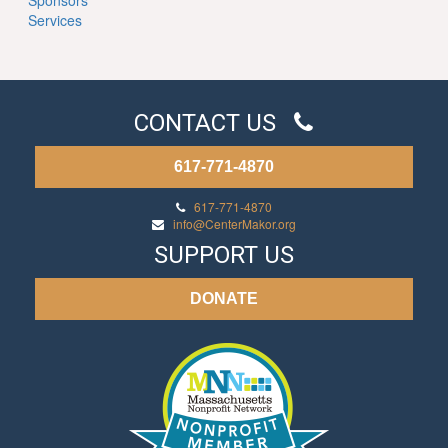
Sponsors
Services
CONTACT US
617-771-4870
617-771-4870
info@CenterMakor.org
SUPPORT US
DONATE