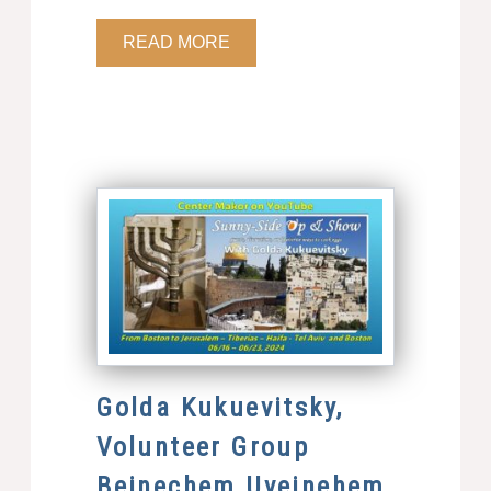
READ MORE
Golda Kukuevitsky,
Volunteer Group
Beinechem Uveinehem,