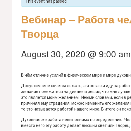
This event has passed.
Вебинар – Работа че
Творца
August 30, 2020 @ 9:00 am
В чём отличие усилий в физическом мире и мире духов
Допустим, мне хочется лежать, а я встаю и иду на работ
желание понежиться на диване и решил, что мне лучше п
это является моим желанием. Иными словами, если в ре
причиняя ему страдания, можно изменить его желания 
то это называется работой нашего мира. В итоге он пож
Духовная же работа невыполнима по определению. Чело
вместо него эту работу делает высший свет или Творец.