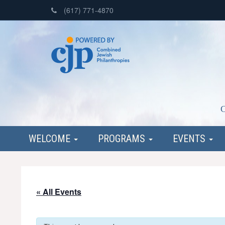
(617) 771-4870
C
WELCOME
PROGRAMS
EVENTS
« All Events