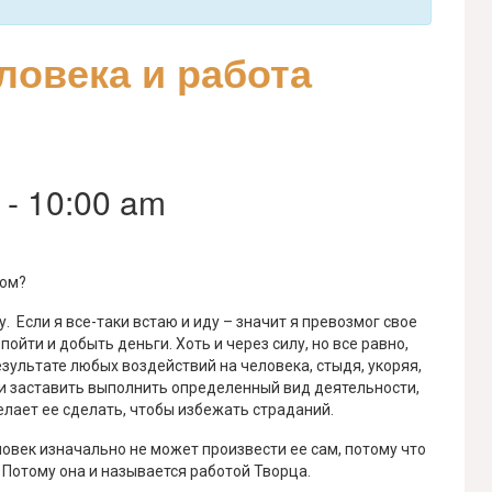
ловека и работа
-
10:00 am
ном?
у. Если я все-таки встаю и иду – значит я превозмог свое
ойти и добыть деньги. Хоть и через силу, но все равно,
зультате любых воздействий на человека, стыдя, укоряя,
и заставить выполнить определенный вид деятельности,
елает ее сделать, чтобы избежать страданий.
век изначально не может произвести ее сам, потому что
 Потому она и называется работой Творца.