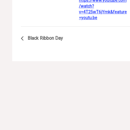
https://www.youtube.com
/watch?
v=4T25wT6jYmk&feature
=youtu.be
Black Ribbon Day