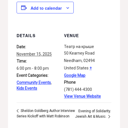
Add to calendar
DETAILS
VENUE
Театр на крыше
Date:
50 Kearney Road
November 15, 2025
Needham
,
02494
Time:
United States
+
6:00 pm - 8:00 pm
Event Categories:
Google Map
Phone
Community Events
,
Kids Events
(781) 444-4300
View Venue Website
Sheldon Goldberg Author Interview
Evening of Solidarity.
Series Kickoff with Matt Robinson
Jewish Art & Music.