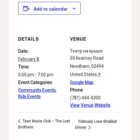
Add to calendar
DETAILS
VENUE
Театр на крыше
Date:
50 Kearney Road
February 8
Needham
,
02494
Time:
United States
+
5:00 pm - 7:00 pm
Event Categories:
Google Map
Phone
Community Events
,
Kids Events
(781) 444-4300
View Venue Website
Teen Movie Club – The Lost
February Love Shabbat
Brothers
Dinner