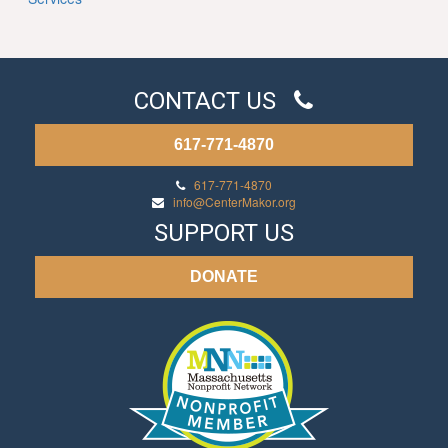
CONTACT US
617-771-4870
617-771-4870
info@CenterMakor.org
SUPPORT US
DONATE