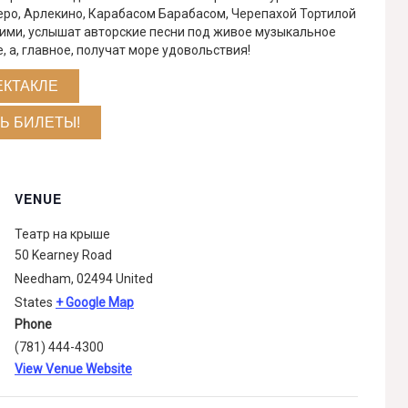
еро, Арлекино, Карабасом Барабасом, Черепахой Тортилой
гими, услышат авторские песни под живое музыкальное
 а, главное, получат море удовольствия!
ЕКТАКЛЕ
Ь БИЛЕТЫ!
VENUE
Театр на крыше
50 Kearney Road
Needham
,
02494
United
States
+ Google Map
Phone
(781) 444-4300
View Venue Website