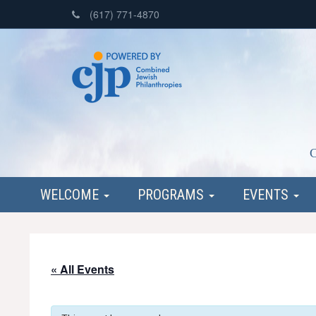
(617) 771-4870
C
WELCOME
PROGRAMS
EVENTS
« All Events