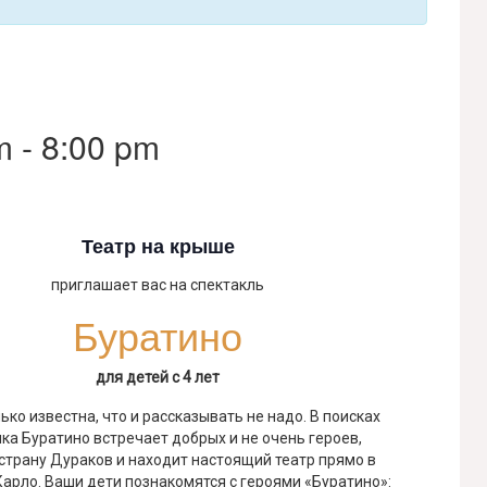
m
-
8:00 pm
Театр на крыше
приглашает вас на спектакль
Буратино
для детей с 4 лет
ько известна, что и рассказывать не надо. В поисках
ка Буратино встречает добрых и не очень героев,
страну Дураков и находит настоящий театр прямо в
арло. Ваши дети познакомятся с героями «Буратино»: