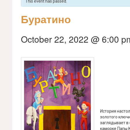
This event has passed.
Буратино
October 22, 2022 @ 6:00 p
История настол
золотого ключи
заглядывает в 
кaморке Папы К