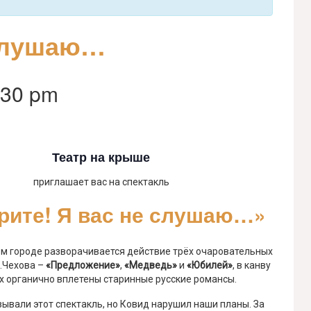
 слушаю…
:30 pm
Театр на крыше
приглашает вас на спектакль
рите! Я вас не слушаю…»
ом городе разворачивается действие трёх очаровательных
.Чехова –
«Предложение»
,
«Медведь»
и
«Юбилей»
, в канву
х органично вплетены старинные русские романсы.
ывали этот спектакль, но Ковид нарушил наши планы. За