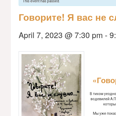
This event has passed.
Говорите! Я вас не
April 7, 2023 @ 7:30 pm
-
9
«Гово
В тихом уездн
водевилей А.П
которы
Мы уже показ