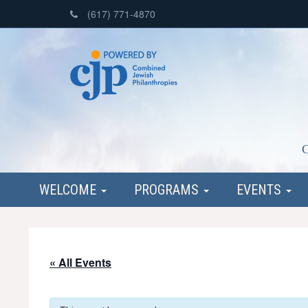
(617) 771-4870
C
WELCOME
PROGRAMS
EVENTS
« All Events