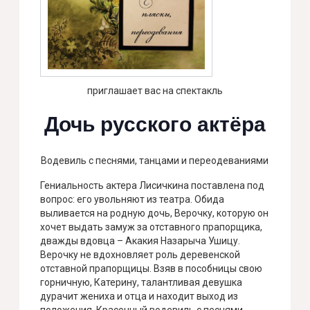
приглашает вас на спектакль
Дочь русского актёра
Водевиль с песнями, танцами и переодеваниями
Гениальность актера Лисичкина поставлена под
вопрос: его увольняют из театра. Обида
выливается на родную дочь, Верочку, которую он
хочет выдать замуж за отставного прапорщика,
дважды вдовца – Акакия Назарыча Ушицу.
Верочку не вдохновляет роль деревенской
отставной прапорщицы. Взяв в пособницы свою
горничную, Катерину, талантливая девушка
дурачит жениха и отца и находит выход из
положения. Красочный водевиль с песнями,