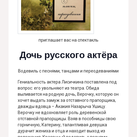
приглашает вас на спектакль
Дочь русского актёра
Водевиль с песнями, танцами и переодеваниями
Гениальность актера Лисичкина поставлена под
вопрос: его увольняют из театра. Обида
выливается на родную дочь, Верочку, которую он
хочет выдать замуж за отставного прапорщика,
дважды вдовца – Акакия Назарыча Ушицу.
Верочку не вдохновляет роль деревенской
отставной прапорщицы. Взяв в пособницы свою
горничную, Катерину, талантливая девушка
дурачит жениха и отца и находит выход из
положения. Красочный водевиль с песнями,