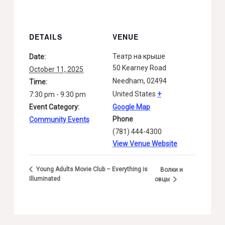
DETAILS
VENUE
Театр на крыше
Date:
50 Kearney Road
October 11, 2025
Needham
,
02494
Time:
United States
+
7:30 pm - 9:30 pm
Event Category:
Google Map
Phone
Community Events
(781) 444-4300
View Venue Website
Young Adults Movie Club – Everything is
Волки и
Illuminated
овцы