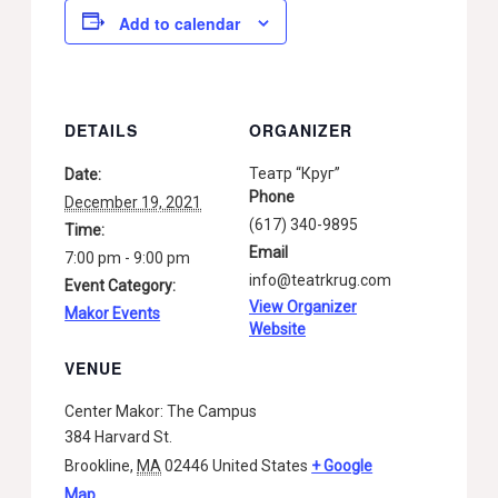
Add to calendar
DETAILS
ORGANIZER
Театр “Круг”
Date:
Phone
December 19, 2021
(617) 340-9895
Time:
Email
7:00 pm - 9:00 pm
info@teatrkrug.com
Event Category:
View Organizer
Makor Events
Website
VENUE
Center Makor: The Campus
384 Harvard St.
Brookline
,
MA
02446
United States
+ Google
Map