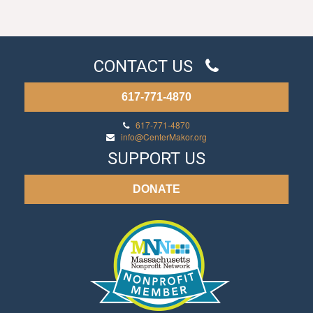
CONTACT US
617-771-4870
617-771-4870
info@CenterMakor.org
SUPPORT US
DONATE