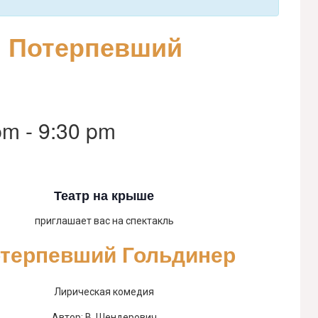
. Потерпевший
pm
-
9:30 pm
Театр на крыше
приглашает вас на спектакль
терпевший Гольдинер
Лирическая комедия
Автор: В. Шендерович