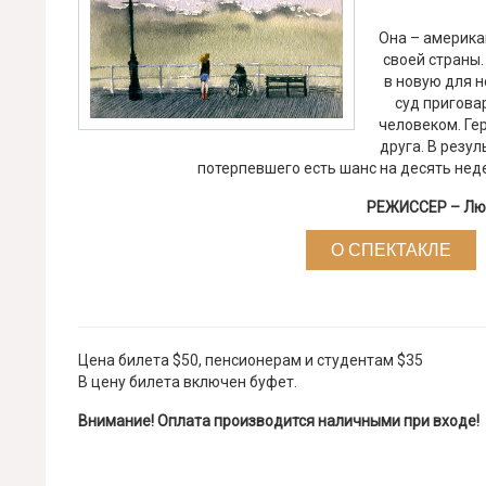
Она – америка
своей страны.
в новую для н
суд пригова
человеком. Ге
друга. В резул
потерпевшего есть шанс на десять нед
РЕЖИССЕР – Лю
О СПЕКТАКЛЕ
Цена билета $50, пенсионерам и студентам $35
В цену билета включен буфет.
Внимание! Оплата производится наличными при входе!