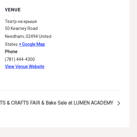
VENUE
Театр на крыше
50 Kearney Road
Needham
,
02494
United
States
+ Google Map
Phone
(781) 444-4300
View Venue Website
ARTS & CRAFTS FAIR & Bake Sale at LUMEN ACADEMY