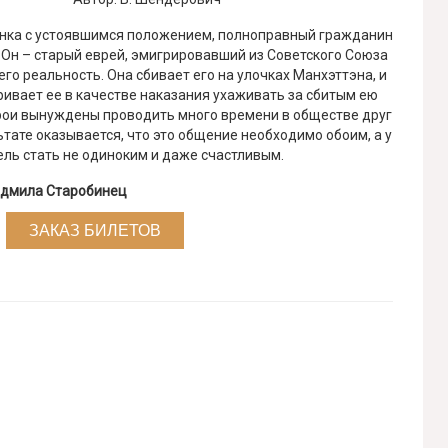
нка с устоявшимся положением, полноправный гражданин
 Он – старый еврей, эмигрировавший из Советского Союза
его реальность. Она сбивает его на улочках Манхэттэна, и
ривает ее в качестве наказания ухаживать за сбитым ею
рои вынуждены проводить много времени в обществе друг
ьтате оказывается, что это общение необходимо обоим, а у
ель стать не одиноким и даже счастливым.
дмила Старобинец
ЗАКАЗ БИЛЕТОВ