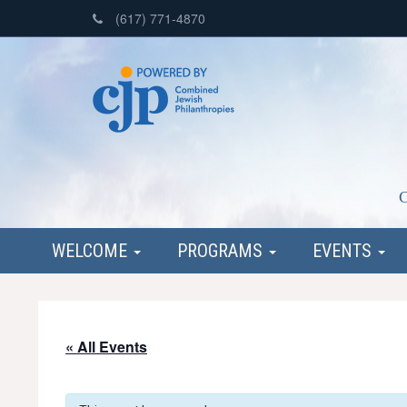
(617) 771-4870
C
WELCOME
PROGRAMS
EVENTS
« All Events