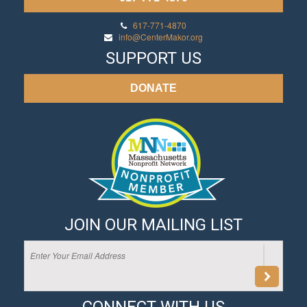
617-771-4870
info@CenterMakor.org
SUPPORT US
DONATE
JOIN OUR MAILING LIST
CONNECT WITH US