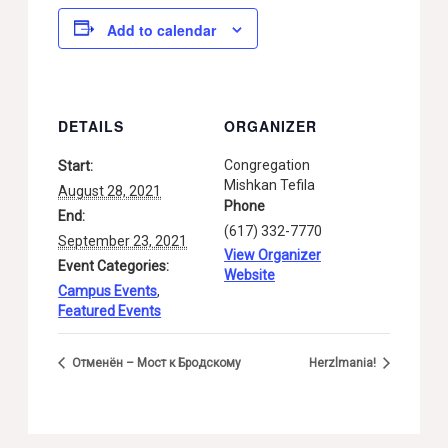
Add to calendar
DETAILS
ORGANIZER
Congregation
Start:
Mishkan Tefila
August 28, 2021
Phone
End:
(617) 332-7770
September 23, 2021
View Organizer
Event Categories:
Website
Campus Events
,
Featured Events
Отменён – Мост к Бродскому
Herzlmania!