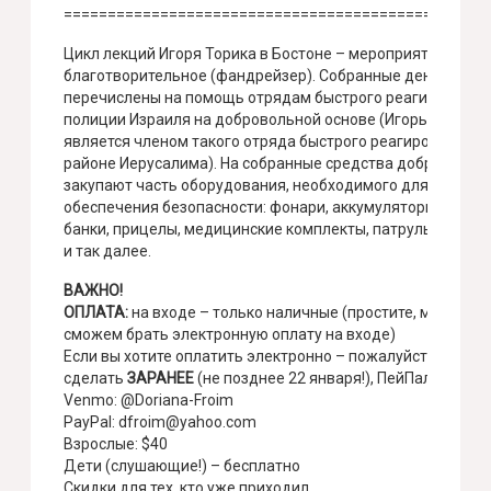
================================================
Цикл лекций Игоря Торика в Бостоне – мероприятие
благотворительное (фандрейзер). Собранные деньги буд
перечислены на помощь отрядам быстрого реагирования
полиции Израиля на добровольной основе (Игорь сам
является членом такого отряда быстрого реагирования, в
районе Иерусалима). На собранные средства добровольц
закупают часть оборудования, необходимого для
обеспечения безопасности: фонари, аккумуляторы, пауэр
банки, прицелы, медицинские комплекты, патрульные дро
и так далее.
ВАЖНО!
ОПЛАТА:
на входе – только наличные (простите, мы
НЕ
сможем брать электронную оплату на входе)
Если вы хотите оплатить электронно – пожалуйста, это на
сделать
ЗАРАНЕЕ
(не позднее 22 января!), ПейПал или Ве
Venmo: @Doriana-Froim
PayPal: dfroim@yahoo.com
Взрослые: $40
Дети (слушающие!) – бесплатно
Скидки для тех, кто уже приходил