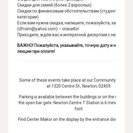
Скидки для семей (более 2 взрослых)
Скидки по финансовым обстоятельствам (студенты, и дру
категории)
Если вам нужна скидка, напишите, пожалуйста, заранее
(dfroim@yahoo.com) – спасибо!
Приходите, ждём вас и интересной дискуссии с нетерпени
ВАЖНО! Пожалуйста, указывайте, точную дату и название
лекции при оплате!
Some of these events take place at our Community Hub loca
at 1320 Centre St., Newton, 02459.
Parking is available between the buildings or on the ramp be
the open bar gate. Newton Centre T Station is 6 minutes awa
foot.
Find Center Makor on the display by the entrance door and call