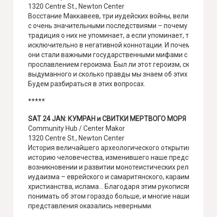
1320 Centre St., Newton Center
Восстание Маккавеев, три иудейских войны, великие соб
с очень значительными последствиями – почему еврейск
традиция о них не упоминает, а если упоминает, то
исключительно в негативной коннотации. И почему при э
они стали важными государственными мифами с
прославлением героизма. Был ли этот героизм, сколько
выдуманного и сколько правды мы знаем об этих события
Будем разбираться в этих вопроcах.
*****
SAT 24 JAN: КУМРАН и СВИТКИ МЕРТВОГО МОРЯ
Community Hub / Center Makor
1320 Centre St., Newton Center
История величайшего археологического открытия за всю
историю человечества, изменившего наше представлени
возникновении и развитии монотеистических религий:
иудаизма – еврейского и самаритянского, караимов,
христианства, ислама… Благодаря этим рукописям мы ста
понимать об этом гораздо больше, и многие наши прежни
представления оказались неверными.