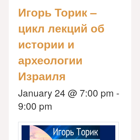
Игорь Торик –
цикл лекций об
истории и
археологии
Израиля
January 24 @ 7:00 pm
-
9:00 pm
Друзья
конце
январ