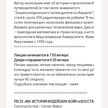
Автор нескольких книг об истории и археологии Израиля,
путеводителей (в том числе знаменитого
“Энциклопедического путеводителя по Израилю”), более 
статей, около 250 радиопередач из рубрики “В пыли веков”
сотен телепередач, нескольких фильмов и сюжетов об
Израиле для различных телеканалов мира. Два образова
– прикладная математика в стране исхода, и история и
археология в Иерусалимском Университете. Живет в
Иерусалиме с 1990 года.
=====================================
Лекции начинаются в 7:00 вечера
Двери открываются в 6:30 вечера
Лёгкие закуски, лёгкие напитки, перед лекциями и после
Если вдруг есть желание принести что-то своё для фурше
это приветствуется, но не обязательно (если приносите,
лучше НЕ сладкое).
Подробное описание тем лекций – ниже.
======================================
FRI 23 JAN: ИСТОРИЯ ИУДЕЙСКИХ ВОЙН и ВОССТАНИЙ
Community Hub / Center Makor