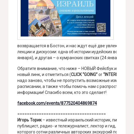
2026
Игорь
Торик
(Израи
возвращается в Бостон, и нас ждут ещё две увлекательн
лекции и дискуссии: одна об истории иудейских войн (23
января), и другая – о кумранских свитках (24 января).
Обратите внимание, что ниже – НОВЫЙ Фейсбук ивент, и
новый линк, и отметиться (
CLICK “GOING”
or
“INTERESTED”
)
надо заново, чтобы не пропустить возможныe изменения 
расписании, а также чтобы помочь нам с распространени
информации! Спасибо всем, кто это сделает!
facebook.com/events/877520404869874
=====================================
Игорь Торик
– известный израильский историк, писатель,
публицист, радио- и тележурналист, лектор и гид, в арсен
которого сотни различных авторских экскурсий по Израил