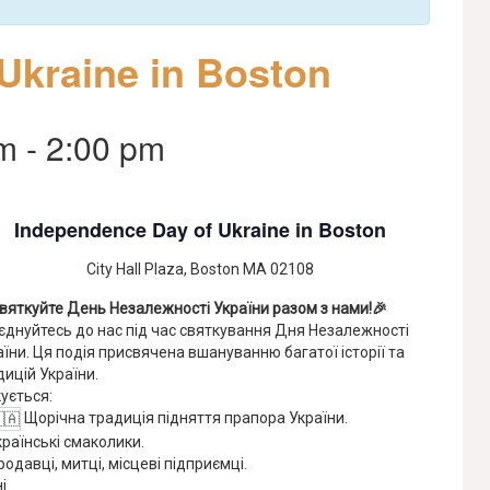
Ukraine in Boston
pm
-
2:00 pm
Independence Day of Ukraine in Boston
City Hall Plaza, Boston MA 02108
Святкуйте День Незалежності України разом з нами!🎉
єднуйтесь до нас під час святкування Дня Незалежності
аїни. Ця подія присвячена вшануванню багатої історії та
дицій України.
кується:
Щорічна традиція підняття прапора України.
країнські смаколики.
одавці, митці, місцеві підприємці.
і.