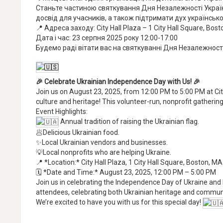
Станьте частиною святкування Дня Незалежності України
досвід для учасників, а також підтримати дух українськ
📍 Адреса заходу: City Hall Plaza – 1 City Hall Square, Bos
Дата і час: 23 серпня 2025 року 12:00-17:00
Будемо раді вітати вас на святкуванні Дня Незалежност
🎉 Celebrate Ukrainian Independence Day with Us! 🎉
Join us on August 23, 2025, from 12:00 PM to 5:00 PM at City
culture and heritage! This volunteer-run, nonprofit gathering 
Event Highlights:
Annual tradition of raising the Ukrainian flag.
🥟Delicious Ukrainian food.
✨Local Ukrainian vendors and businesses.
💡Local nonprofits who are helping Ukraine.
📍 *Location:* City Hall Plaza, 1 City Hall Square, Boston, MA
🗓 *Date and Time:* August 23, 2025, 12:00 PM – 5:00 PM
Join us in celebrating the Independence Day of Ukraine and
attendees, celebrating both Ukrainian heritage and communit
We’re excited to have you with us for this special day!