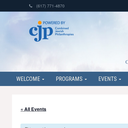
(617) 771-4870
C
WELCOME
PROGRAMS
EVENTS
« All Events