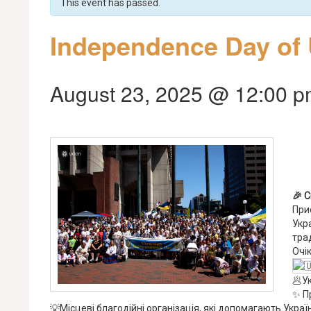
This event has passed.
Independence Day of 
August 23, 2025 @ 12:00 
🎉 
При
Укр
тра
Очі
🥟У
✨ Пр
💡Місцеві благодійні організація, які допомагають Україн