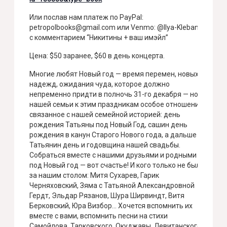
Или послав нам платеж по PayPal:
petropolbooks@gmail.com или Venmo: @Ilya-Klebanov
с комментарием “Никитины + ваш имэйл”
Цена: $50 заранее, $60 в день концерта.
Многие любят Новый год — время перемен, новых
надежд, ожидания чуда, которое должно
непременно придти в полночь 31-го декабря — но у
нашей семьи к этим праздникам особое отношение,
связанное с нашей семейной историей: день
рождения Татьяны под Новый Год, сашин день
рождения в канун Старого Нового года, а дальше
Татьянин день и годовщина нашей свадьбы.
Собраться вместе с нашими друзьями и родными
под Новый год — вот счастье! И кого только не было
за нашим столом: Митя Сухарев, Гарик
Черняховский, Зяма с Татьяной Александровной
Гердт, Эльдар Рязанов, Шура Ширвиндт, Витя
Берковский, Юра Визбор… Хочется вспомнить их
вместе с вами, вспомнить песни на стихи
Самойлова, Тарковского, Окуджавы, Левитанского