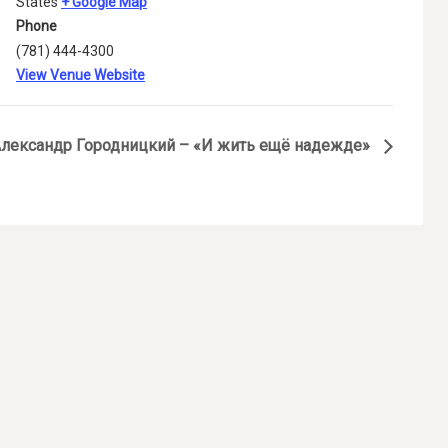
States
+ Google Map
Phone
(781) 444-4300
View Venue Website
лександр Городницкий – «И жить ещё надежде»