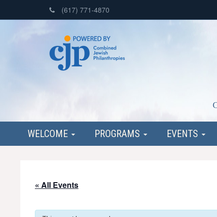
(617) 771-4870
C
WELCOME
PROGRAMS
EVENTS
« All Events