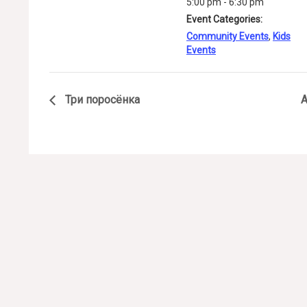
5:00 pm - 6:30 pm
Event Categories:
Community Events
,
Kids
Events
Три поросёнка
А