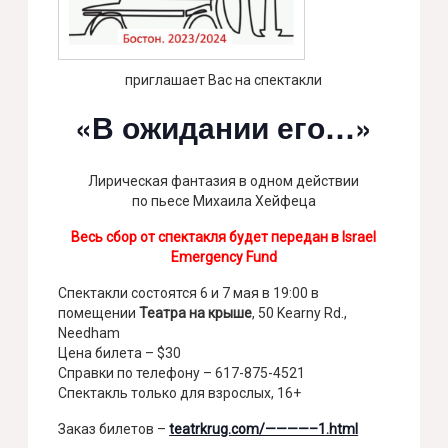
приглашает Вас на спектакли
«В ожидании его…»
Лирическая фантазия в одном действии
по пьесе Михаила Хейфеца
Весь сбор от спектакля будет передан в Israel
Emergency Fund
Спектакли состоятся 6 и 7 мая в 19:00 в
помещении
Театра на крыше
, 50 Kearny Rd.,
Needham
Цена билета – $30
Справки по телефону – 617-875-4521
Спектакль только для взрослых, 16+
Заказ билетов –
teatrkrug.com/————–1.html