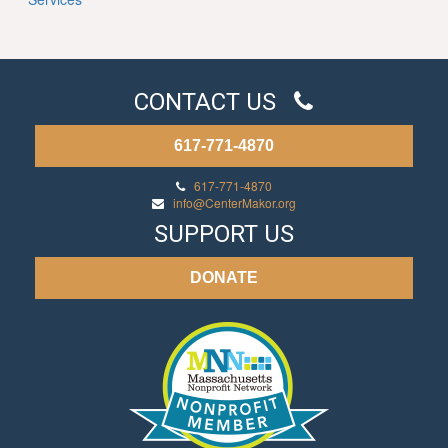
CONTACT US
617-771-4870
617-771-4870
info@CenterMakor.org
SUPPORT US
DONATE