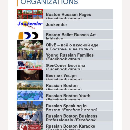
ORGANIZATIONS
Boston Russian Pages
(Facebook group)
Jookender
Boston Ballet Russes Art
Initiative
OlivE – всё о вкусной еде
в Бостоне, и не только
(Facebook group)
Young Russian Families
(Facebook group)
ЖенСовет Бостона
(Facebook group)
Вестник Упыря
(Facebook group)
Russian Boston
(Facebook group)
Russian Boston Youth
(Facebook group)
Russian Speaking in
Boston
(Facebook group)
Russian Boston Business
Professionals
(Facebook
group)
Russian Boston Karaoke