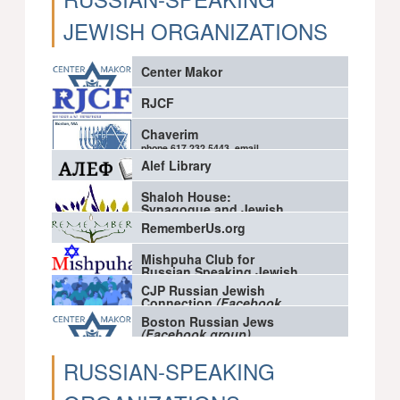
JEWISH ORGANIZATIONS
Center Makor
RJCF
Chaverim
phone 617.232.5443, email
ik93interes@comcast.net
(click to
Alef Library
send mail)
Shaloh House:
Synagogue and Jewish
Day School
RememberUs.org
Mishpuha Club for
Russian Speaking Jewish
Young Adults
(Facebook
CJP Russian Jewish
page)
Connection
(Facebook
group)
Boston Russian Jews
(Facebook group)
RUSSIAN-SPEAKING