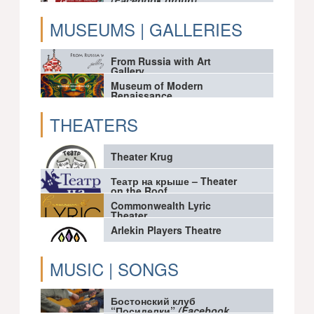
(Facebook group)
MUSEUMS | GALLERIES
From Russia with Art
Gallery
Museum of Modern
Renaissance
THEATERS
Theater Krug
Театр на крыше – Theater
on the Roof
Commonwealth Lyric
Theater
Arlekin Players Theatre
MUSIC | SONGS
Бостонский клуб
“Посиделки”
(Facebook