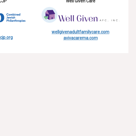
CJP
Well Given Care
wellgivenadultfamilycare.com
cjp.org
avivacarema.com