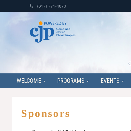
(617) 771-4870
C
WELCOME
PROGRAMS
EVENTS
Sponsors