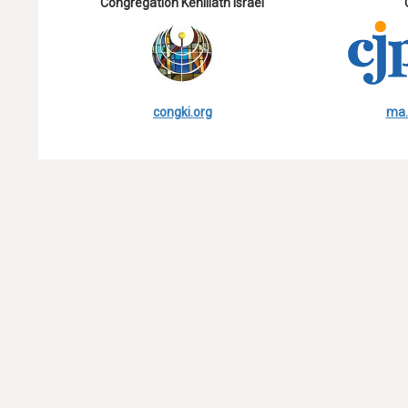
Congregation Kehillath Israel
congki.org
ma.