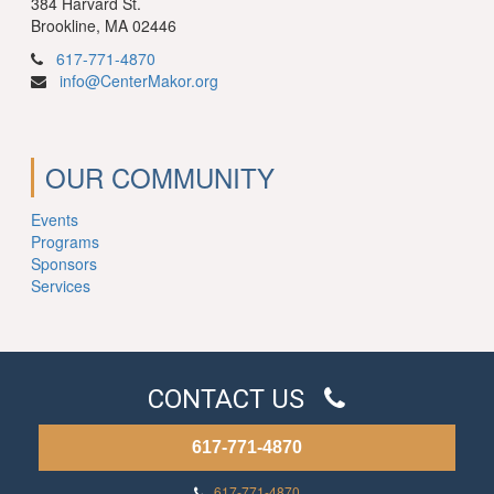
384 Harvard St.
Brookline, MA 02446
617-771-4870
info@CenterMakor.org
OUR COMMUNITY
Events
Programs
Sponsors
Services
CONTACT US
617-771-4870
617-771-4870