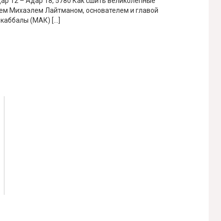
дар 12 – Адар 18, 5780 Как сшить великолепные
ем Михаэлем Лайтманом, основателем и главой
аббалы (МАК) […]