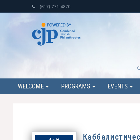
(617) 771-4870
C
WELCOME
PROGRAMS
EVENTS
Каббалистиче