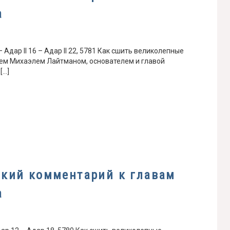
а
 Адар II 16 – Адар II 22, 5781 Как сшить великолепные
ем Михаэлем Лайтманом, основателем и главой
[…]
ский комментарий к главам
а