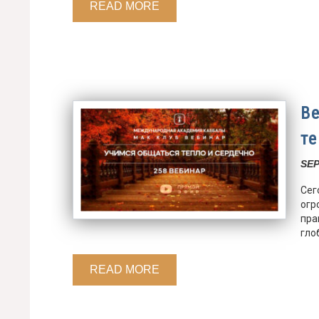
READ MORE
В
т
SEP
Сег
огр
пра
гло
READ MORE