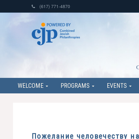
(617) 771-4870
C
WELCOME
PROGRAMS
EVENTS
Пожелание человечеству на