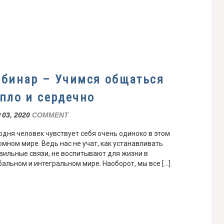
ебинар – Учимся общаться
епло и сердечно
 03, 2020
COMMENT
одня человек чувствует себя очень одиноко в этом
омном мире. Ведь нас не учат, как устанавливать
вильные связи, не воспитывают для жизни в
бальном и интегральном мире. Наоборот, мы все […]