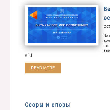
В
о
OCT
Поч
дол
пыт
выр
и […]
READ MORE
Ссоры и споры