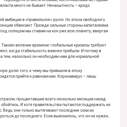
 власти много не бывает. Ненасытность – кредо
й амбиции в «правильное» русло. Но эпоха свободного
куренции обвисают. Прежде сильные стороны капитализма
 под солнцем мы ставим на кон уже всю планету, ввергая
. Таково веление времени: глобальные кризисы требуют
ент, когда стабильность важнее прибыли. И потому в
а тем, насколько он необходим нам для нормальной
ную долю того, к чему мы привыкли в эпоху
придется прийти к равновесию. Коронавирус – лишь
отрасли, процветавшие всего несколько месяцев назад.
 обойтись. И хотя правительства пытаются поддержать их
с. Ведь они только вытягивают последние соки из
бороться до последнего. Если выяснилось, что он не нужен,