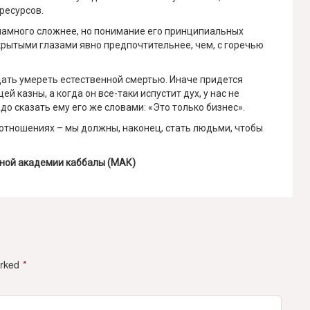
ресурсов.
 намного сложнее, но понимание его принципиальных
крытыми глазами явно предпочтительнее, чем, с горечью
дать умереть естественной смертью. Иначе придется
й казны, а когда он все-таки испустит дух, у нас не
до сказать ему его же словами: «Это только бизнес».
и отношениях – мы должны, наконец, стать людьми, чтобы
дной академии каббалы (МАК)
arked
*