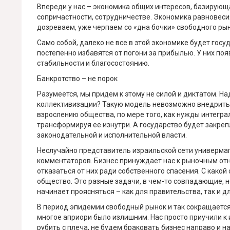
Впереди у нас – экономика общих интересов, базирующа
сопричастности, сотрудничестве. Экономика равновесия 
дозреваем, уже черпаем со «дна бочки» свободного рын
Само собой, далеко не все в этой экономике будет гос
постепенно избавятся от погони за прибылью. У них по
стабильности и благосостоянию.
Банкротство – не порок
Разумеется, мы придем к этому не силой и диктатом. Н
коллективизации? Такую модель невозможно внедрить
взрослению общества, по мере того, как нужды интегра
трансформируя ее изнутри. А государство будет закре
законодательной и исполнительной власти.
Неслучайно представитель израильской сети универмаго
комментаторов. Бизнес принуждает нас к рыночным отно
отказаться от них ради собственного спасения. С какой
общество. Это разные задачи, в чем-то совпадающие, н
начинает проясняться – как для правительства, так и д
В период эпидемии свободный рынок и так сокращается
многое априори было излишним. Нас просто приучили к 
рубить с плеча, не будем браковать бизнес направо и н