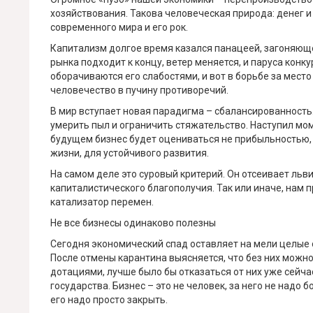
хозяйствования. Такова человеческая природа: денег и
современного мира и его рок.
Капитализм долгое время казался панацеей, загоняюще
рынка подходит к концу, ветер меняется, и паруса кон
оборачиваются его слабостями, и вот в борьбе за место
человечество в пучину противоречий.
В мир вступает новая парадигма – сбалансированность
умерить пыл и ограничить стяжательство. Наступил мом
будущем бизнес будет оцениваться не прибыльностью, 
жизни, для устойчивого развития.
На самом деле это суровый критерий. Он отсеивает льви
капиталистического благополучия. Так или иначе, нам 
катализатор перемен.
Не все бизнесы одинаково полезны
Сегодня экономический спад оставляет на мели целые 
После отмены карантина выясняется, что без них можно
дотациями, лучше было бы отказаться от них уже сейча
государства. Бизнес – это не человек, за него не надо 
его надо просто закрыть.