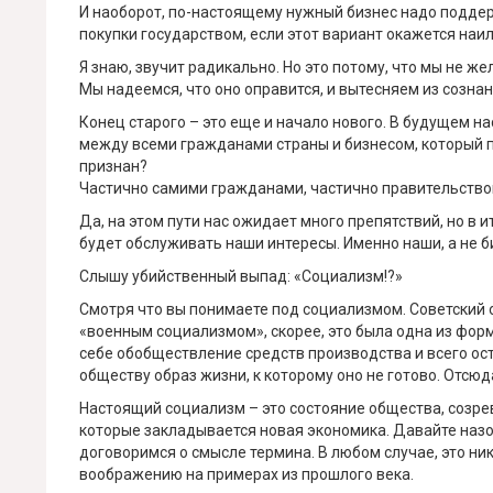
И наоборот, по-настоящему нужный бизнес надо поддер
покупки государством, если этот вариант окажется наи
Я знаю, звучит радикально. Но это потому, что мы не ж
Мы надеемся, что оно оправится, и вытесняем из созна
Конец старого – это еще и начало нового. В будущем н
между всеми гражданами страны и бизнесом, который 
признан?
Частично самими гражданами, частично правительство
Да, на этом пути нас ожидает много препятствий, но в 
будет обслуживать наши интересы. Именно наши, а не б
Слышу убийственный выпад: «Социализм!?»
Смотря что вы понимаете под социализмом. Советский о
«военным социализмом», скорее, это была одна из форм
себе обобществление средств производства и всего ост
обществу образ жизни, к которому оно не готово. Отсюда
Настоящий социализм – это состояние общества, созре
которые закладывается новая экономика. Давайте назов
договоримся о смысле термина. В любом случае, это ник
воображению на примерах из прошлого века.