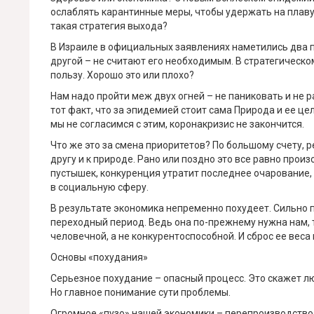
ослаблять карантинные меры, чтобы удержать на плаву
такая стратегия выхода?
В Израиле в официальных заявлениях наметились два по
другой – не считают его необходимым. В стратегическо
пользу. Хорошо это или плохо?
Нам надо пройти меж двух огней – не паниковать и не р
тот факт, что за эпидемией стоит сама Природа и ее це
мы не согласимся с этим, коронакризис не закончится.
Что же это за смена приоритетов? По большому счету, р
другу и к природе. Рано или поздно это все равно прои
пустышек, конкуренция утратит последнее очарование, 
в социальную сферу.
В результате экономика непременно похудеет. Сильно п
переходный период. Ведь она по-прежнему нужна нам, т
человечной, а не конкурентоспособной. И сброс ее веса 
Основы «похудания»
Серьезное похудание – опасный процесс. Это скажет л
Но главное понимание сути проблемы.
Огромное «пузо» нашей экономики – перепроизводство