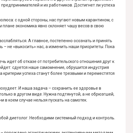
 предпринимателей и их работников. Достигнет ли успеха
люса: с одной стороны, нас пугают новым карантином, с
м плане экономика явно склоняет чашу весов в свою
асслабляться. А главное, постепенно осознать и принять
ль – не «выкосить» нас, а изменить наши приоритеты. Пока
ечь идет об отказе от потребительского отношения друг к
зойдет: сдуется наше самомнение, обрушится индустрия
а критерии успеха станут более трезвыми и переместятся
охудеет. И наша задача – сохранить ее здоровье в
олько в другом виде. Нужна подтянутой, а не обрюзгшей,
ни в коем случае нельзя пускать на самотек.
юбой диетолог. Необходими системный подход и контроль.
 – порождено эгоистическими, экстенсивными методами