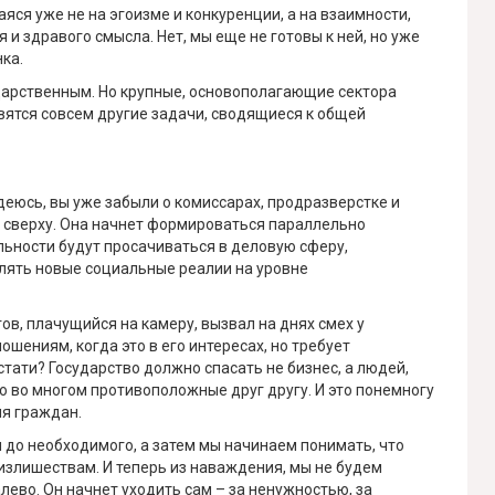
яся уже не на эгоизме и конкуренции, а на взаимности,
и здравого смысла. Нет, мы еще не готовы к ней, но уже
ка.
ударственным. Но крупные, основополагающие сектора
явятся совсем другие задачи, сводящиеся к общей
адеюсь, вы уже забыли о комиссарах, продразверстке и
 сверху. Она начнет формироваться параллельно
льности будут просачиваться в деловую сферу,
плять новые социальные реалии на уровне
в, плачущийся на камеру, вызвал на днях смех у
шениям, когда это в его интересах, но требует
 стати? Государство должно спасать не бизнес, а людей,
о во многом противоположные друг другу. И это понемногу
ля граждан.
 до необходимого, а затем мы начинаем понимать, что
излишествам. И теперь из наваждения, мы не будем
алево. Он начнет уходить сам – за ненужностью, за