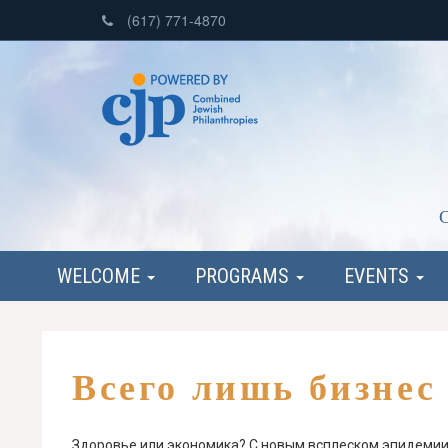
(617) 771-4870
C
WELCOME
PROGRAMS
EVENTS
Всего лишь бизнес
Здоровье или экономика? С новым всплеском эпидемии 