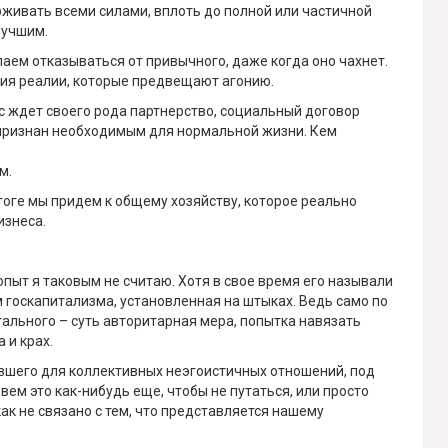
живать всеми силами, вплоть до полной или частичной
лучшим.
елаем отказываться от привычного, даже когда оно чахнет.
ния реалии, которые предвещают агонию.
ас ждет своего рода партнерство, социальный договор
признан необходимым для нормальной жизни. Кем
м.
итоге мы придем к общему хозяйству, которое реально
изнеса.
пыт я таковым не считаю. Хотя в свое время его называли
 госкапитализма, установленная на штыках. Ведь само по
ального – суть авторитарная мера, попытка навязать
 и крах.
вшего для коллективных неэгоистичных отношений, под
ем это как-нибудь еще, чтобы не путаться, или просто
ак не связано с тем, что представляется нашему