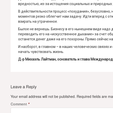
вредностью, из-за истощения социальных и природных 
В действительности процесс «похудания», безусловно,
моментов резко облегчит нам задачу. Идти вперед с от
взирать на утраченное.
Былое не вернешь. Бизнесу в его нынешнем виде надо 
переводить его на «искусственное дыхание» за счет обще
останется денег даже на его похороны. Прямо сейчас на
И наоборот, в главном – в наших человеческих связях 
начать чувствовать жизнь.
Д-р Михаэль Лайтман, основатель и глава Междунаро
Leave a Reply
Your email address will not be published.
Required fields are m
Comment
*