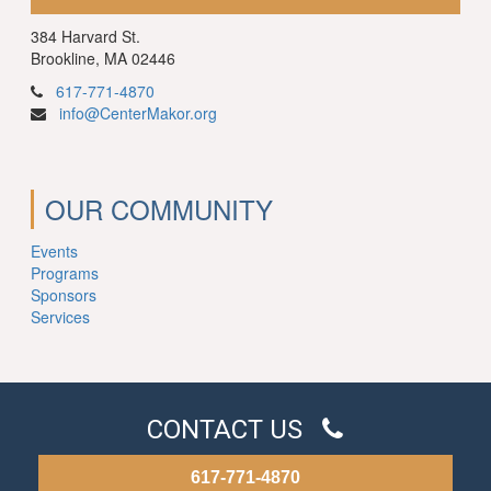
384 Harvard St.
Brookline, MA 02446
617-771-4870
info@CenterMakor.org
OUR COMMUNITY
Events
Programs
Sponsors
Services
CONTACT US
617-771-4870