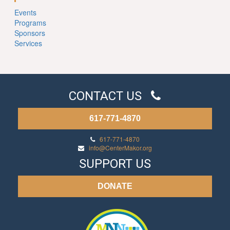
Events
Programs
Sponsors
Services
CONTACT US
617-771-4870
617-771-4870
info@CenterMakor.org
SUPPORT US
DONATE