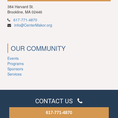
384 Harvard St.
Brookline, MA 02446
617-771-4870
info@CenterMakor.org
OUR COMMUNITY
Events
Programs
Sponsors
Services
CONTACT US
617-771-4870