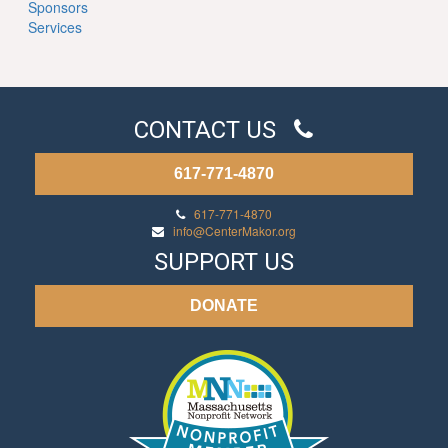
Sponsors
Services
CONTACT US
617-771-4870
617-771-4870
info@CenterMakor.org
SUPPORT US
DONATE