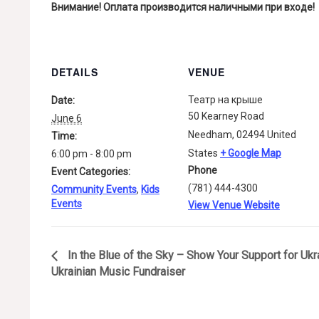
Внимание! Оплата производится наличными при входе!
DETAILS
VENUE
Театр на крыше
Date:
50 Kearney Road
June 6
Needham
,
02494
United
Time:
States
+ Google Map
6:00 pm - 8:00 pm
Phone
Event Categories:
(781) 444-4300
Community Events
,
Kids
Events
View Venue Website
In the Blue of the Sky – Show Your Support for Ukr
Ukrainian Music Fundraiser