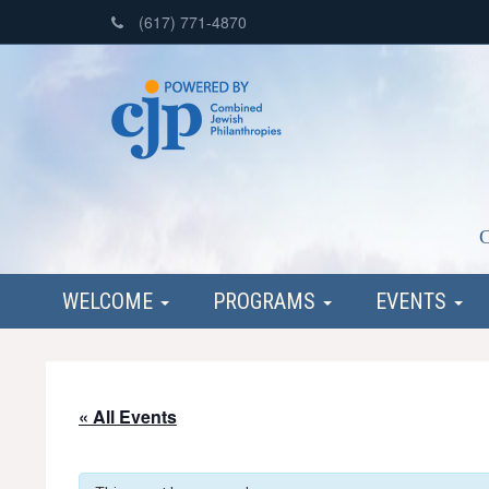
(617) 771-4870
C
WELCOME
PROGRAMS
EVENTS
« All Events