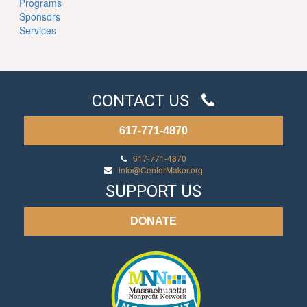
Programs
Sponsors
Services
CONTACT US
617-771-4870
617-771-4870
info@CenterMakor.org
SUPPORT US
DONATE