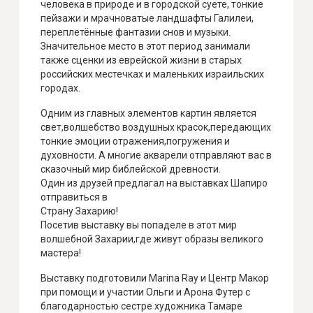
человека в природе и в городской суете, тонкие
пейзажи и мрачноватые ландшафты Галилеи,
переплетённые фантазии снов и музыки.
Значительное место в этот период занимали
также сценки из еврейской жизни в старых
российских местечках и маленьких израильских
городах.
Одним из главных элементов картин является
свет,волшебство воздушных красок,передающих
тонкие эмоции отражения,погружения и
духовности. А многие акварели отправляют вас в
сказочный мир библейской древности.
Один из друзей предлагал на выставках Шапиро
отправиться в
Страну Захарию!
Посетив выставку вы попаделе в этот мир
волшебной Захарии,где живут образы великого
мастера!
Выставку подготовили Marina Ray и Центр Макор
при помощи и участии Ольги и Арона Футер с
благодарностью сестре художника Тамаре