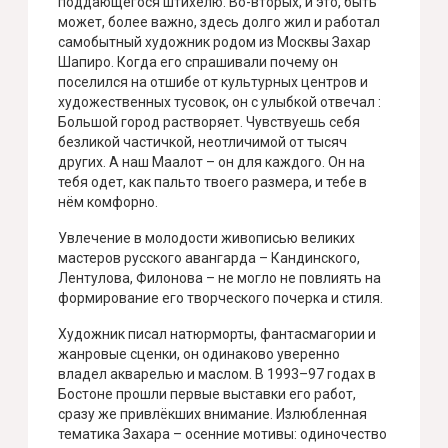
поддающегося штихелю. Во-вторых, и это, быть
может, более важно, здесь долго жил и работал
самобытный художник родом из Москвы Захар
Шапиро. Когда его спрашивали почему он
поселился на отшибе от культурных центров и
художественных тусовок, он с улыбкой отвечал :
Большой город растворяет. Чувствуешь себя
безликой частичкой, неотличимой от тысяч
других. А наш Маалот – он для каждого. Он на
тебя одет, как пальто твоего размера, и тебе в
нём комфорно.
Увлечение в молодости живописью великих
мастеров русского авангарда – Кандинского,
Лентулова, Филонова – не могло не повлиять на
формирование его творческого почерка и стиля.
Художник писал натюрморты, фантасмагории и
жанровые сценки, он одинаково уверенно
владел акварелью и маслом. В 1993–97 годах в
Бостоне прошли первые выставки его работ,
сразу же привлёкших внимание. Излюбленная
тематика Захара – осенние мотивы: одиночество