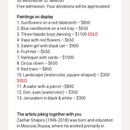
50 Winchester St. Newton
Free admission. Your donations will be appreciated.
Paintings on display
1. Sunflowers on a red tablecloth – $850
2. Blue candlestick on a red tray – $650
3. Three Hasidic boys dancing – $1100
SOLD
4. Vase with red flowers – $650
5. Salem girl with black cat – $900
6. Fruit Hat – $650
7. Harlequin with cards – $1000
8. Circus clown – $650
9. Red tram – $850
10. Landscape (watercolor, square-shaped) – $300
SOLD
11. A sailor with a parrot –$800
12. Don Juan (watercolor) – $350
13. Jerusalem in black & white – $300
The artists joking together with you
Zachar Shapiro (1946-2018) was born and educated
in Moscow, Russia, where he worked primarily in