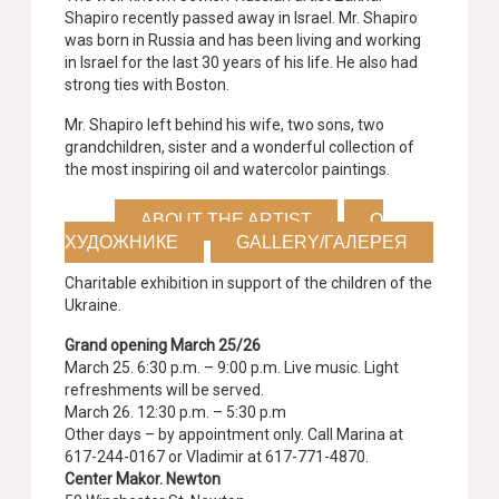
Shapiro recently passed away in Israel. Mr. Shapiro
was born in Russia and has been living and working
in Israel for the last 30 years of his life. He also had
strong ties with Boston.
Mr. Shapiro left behind his wife, two sons, two
grandchildren, sister and a wonderful collection of
the most inspiring oil and watercolor paintings.
ABOUT THE ARTIST
О
ХУДОЖНИКЕ
GALLERY/ГАЛЕРЕЯ
Charitable exhibition in support of the children of the
Ukraine.
Grand opening March 25/26
March 25. 6:30 p.m. – 9:00 p.m. Live music. Light
refreshments will be served.
March 26. 12:30 p.m. – 5:30 p.m
Other days – by appointment only. Call Marina at
617-244-0167 or Vladimir at 617-771-4870.
Center Makor. Newton