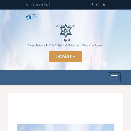
(617) 771-4870
Center Makor | Jewish Cultural & Educational Center in Boston
DONATE
Events