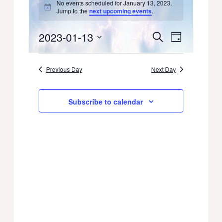
No events scheduled for January 13, 2023.
for
Notice
Jump to the
next upcoming events
.
January
2023-01-13
Events
Event
Search
Day
13,
Select
Views
Search
date.
2023
Previous Day
Next Day
Navigati
and
Views
Subscribe to calendar
Navigation