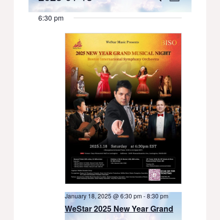
Day
Select
for
Views
Search
6:30 pm
date.
January
Navigati
and
18,
Views
2025
Navigation
January 18, 2025 @ 6:30 pm
-
8:30 pm
WeStar 2025 New Year Grand