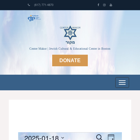
(617) 771-4870
Center Makor | Jewish Cultural & Educational Center in Boston
DONATE
Events
2025-01-18
Events
Event
Search