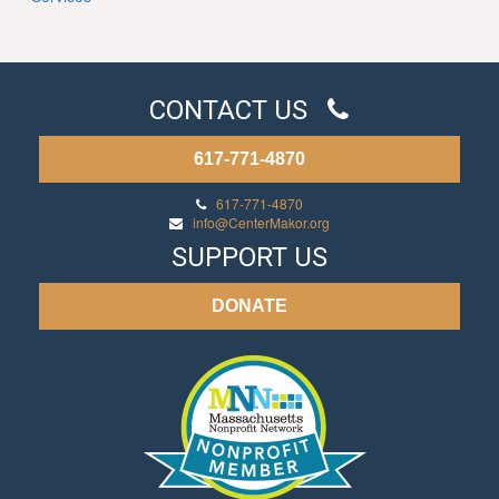
CONTACT US
617-771-4870
617-771-4870
info@CenterMakor.org
SUPPORT US
DONATE