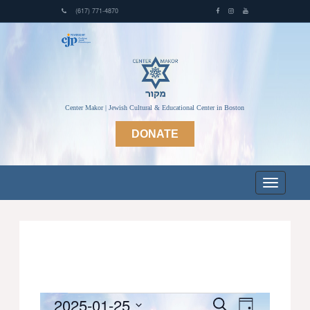
(617) 771-4870
Center Makor | Jewish Cultural & Educational Center in Boston
DONATE
Events
2025-01-25
Events
Event
Search