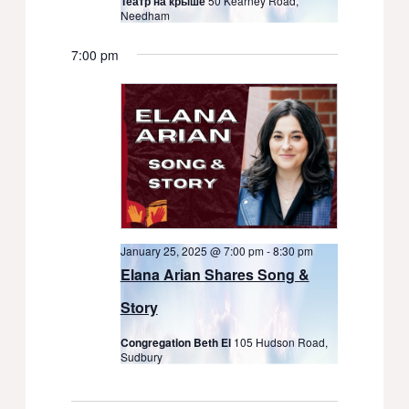
Театр на крыше
50 Kearney Road,
Needham
7:00 pm
January 25, 2025 @ 7:00 pm
-
8:30 pm
Elana Arian Shares Song &
Story
Congregation Beth El
105 Hudson Road,
Sudbury