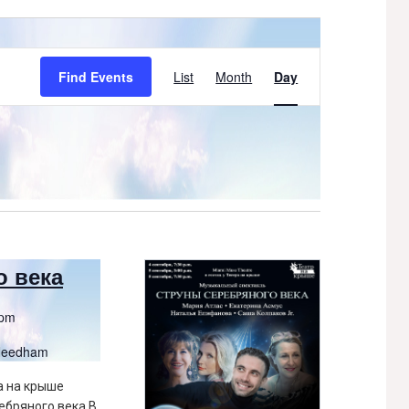
Event
Find Events
List
Month
Day
Views
Navigation
о века
 pm
 Needham
ра на крыше
ебряного века В