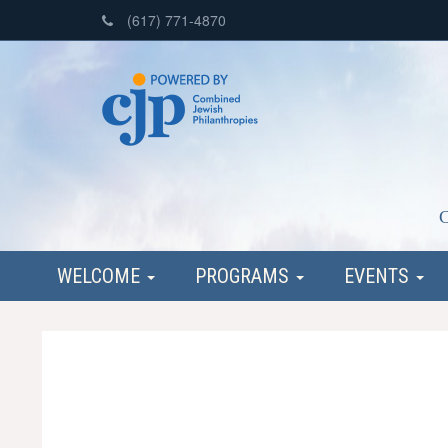
(617) 771-4870
C
WELCOME
PROGRAMS
EVENTS