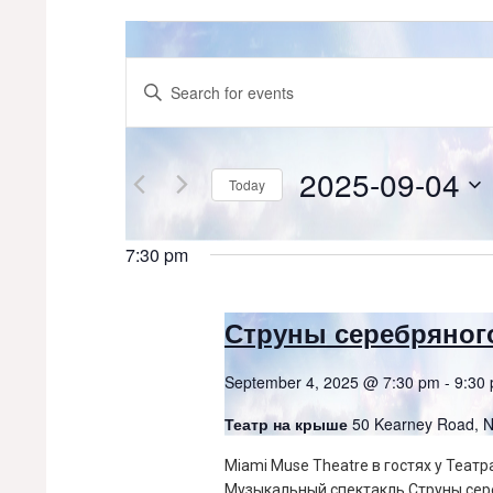
Events
for
Events
Enter
Keyword.
September
Search
Search
for
4,
and
Events
2025-09-04
Today
by
2025
Views
Keyword.
Select
date.
Navigation
7:30 pm
Струны серебряног
September 4, 2025 @ 7:30 pm
-
9:30
Театр на крыше
50 Kearney Road,
Miami Muse Theatre в гостях у Теат
Музыкальный спектакль Струны сер