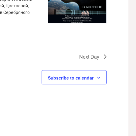
й, Цветаевой,
ев Серебряного
Next Day
Subscribe to calendar