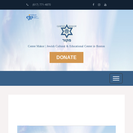
(617) 771-4870
Center Makor | Jewish Cultural & Educational Center in Boston
DONATE
Events