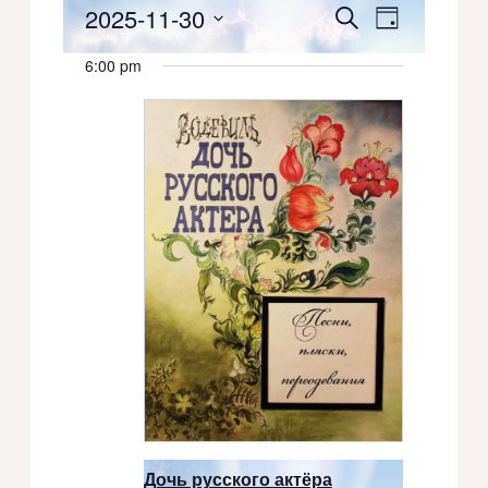
2025-11-30
Events
Event
Search
for
Day
Select
Views
Search
November
6:00 pm
date.
Navigati
and
30,
2025
Views
Navigation
Дочь русского актёра