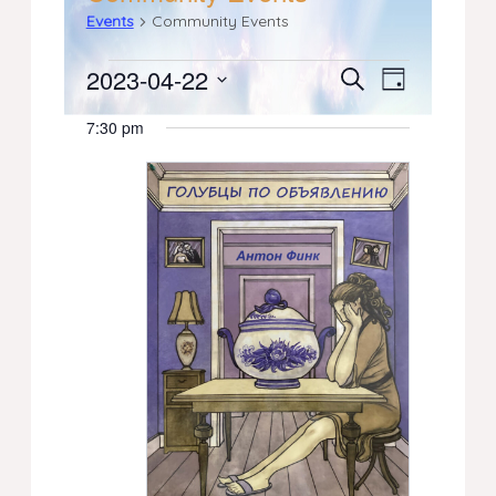
Events
Community Events
Events
2023-04-22
Events
Event
Search
Day
Select
Views
for
Search
7:30 pm
date.
Navigati
April
and
22,
Views
2023
Navigation