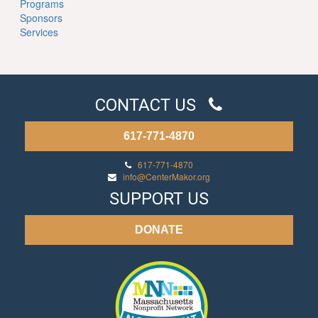
Programs
Sponsors
Services
CONTACT US
617-771-4870
617-771-4870
info@CenterMakor.org
SUPPORT US
DONATE