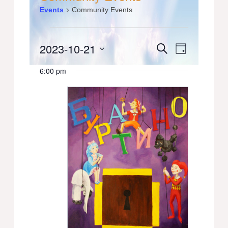
Events
Community Events
Events
2023-10-21
Events
Event
Search
Day
for
Select
Views
Search
6:00 pm
date.
October
Navigati
and
21,
Views
2023
Navigation