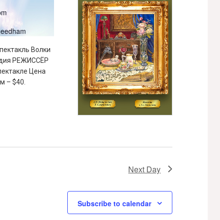
pm
 Needham
спектакль Волки
едия РЕЖИССЁР
пектакле Цена
м – $40.
Next Day
Subscribe to calendar