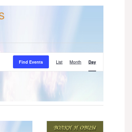
s
Event
Find Events
List
Month
Day
Views
Navigation