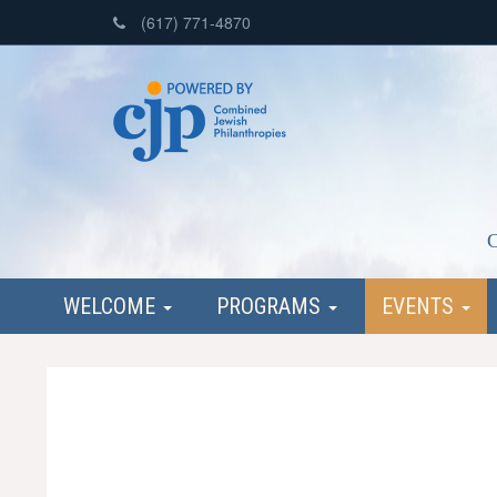
(617) 771-4870
C
WELCOME
PROGRAMS
EVENTS